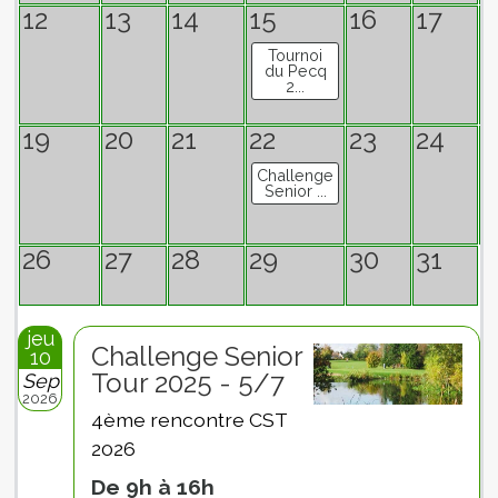
12
13
14
15
16
17
1
Tournoi
du Pecq
2...
19
20
21
22
23
24
2
Challenge
T
Senior ...
26
27
28
29
30
31
jeu
Challenge Senior
10
Tour 2025 - 5/7
Sep
2026
4ème rencontre CST
2026
De 9h à 16h