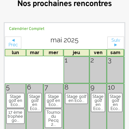
Nos prochaines rencontres
Calendrier Complet
mai 2025
◄
Suiv
Préc
►
lun
mar
mer
jeu
ven
sam
1
2
3
4
5
6
7
8
9
10
1
Stage
Stage
Stage
Stage golf
Stage
Stage
golf en
golf
golf en
en Eco...
golf
golf
Eco...
en
Eco...
en
en
Eco...
Eco...
Eco...
17 ème
Tournoi
trophée
du
go...
Pecq
2...