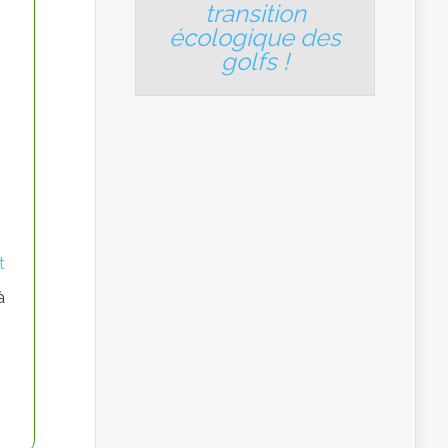
transition
écologique des
golfs
!
t
à