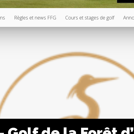
ons
Règles et news FFG
Cours et stages de golf
Anno
Golf de la Forêt d’