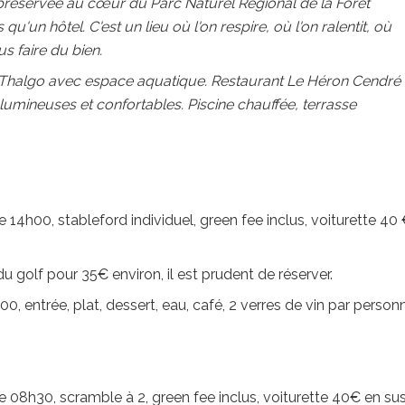
préservée au cœur du Parc Naturel Régional de la Forêt
qu'un hôtel. C'est un lieu où l'on respire, où l'on ralentit, où
s faire du bien.
pa Thalgo avec espace aquatique. Restaurant Le Héron Cendré
lumineuses et confortables. Piscine chauffée, terrasse
de 14h00, stableford individuel, green fee inclus, voiturette 40
u golf pour 35€ environ, il est prudent de réserver.
0, entrée, plat, dessert, eau, café, 2 verres de vin par person
de 08h30, scramble à 2, green fee inclus, voiturette 40€ en sus