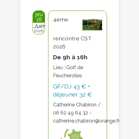
jeu
18
4ème
Juin
2026
rencontre CST
2026
De 9h à 16h
Lieu : Golf de
Feucherolles
GF/DJ 43 € +
déjeuner 32 €
Catherine Chabiron /
06 62 49 64 32 -
catherine.chabiron@orange.fr