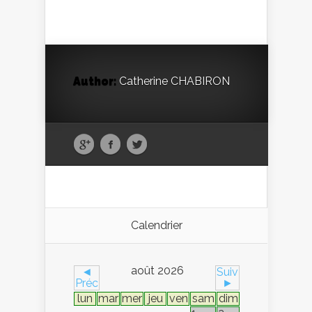
Author:
Catherine CHABIRON
Calendrier
août 2026
◄
Suiv
Préc
►
lun
mar
mer
jeu
ven
sam
dim