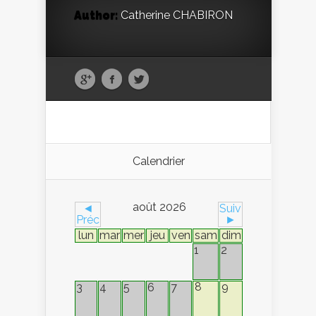
Author:
Catherine CHABIRON
Calendrier
août 2026
◄
Suiv
Préc
►
lun
mar
mer
jeu
ven
sam
dim
1
2
8
9
3
4
5
6
7