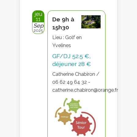
jeu
11
De 9h à
Sep
15h30
2025
Lieu : Golf en
Yvelines
GF/DJ 52.5 €,
déjeuner 28 €
Catherine Chabiron /
06 62 49 64 32 -
catherine.chabiron@orange.fr