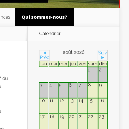
nces
Qui sommes-nous?
Calendrier
août 2026
◄
Suiv
Préc
►
lun
mar
mer
jeu
ven
sam
dim
1
2
f du
8
9
3
4
5
6
7
s
10
11
12
13
14
15
16
u
17
18
19
20
21
22
23