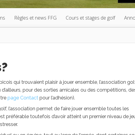
ons
Règles et news FFG
Cours et stages de golf
Anno
s?
cois qui trouvaient plaisir à jouer ensemble, l’association gol
 d’ailleurs, pour des sorties amicales ou des compétitions, de
otre
page Contact
pour l’adhésion).
golf, l’association permet de faire jouer ensemble toutes les
st préférable toutefois d’avoir atteint un premier niveau de je
tresser.