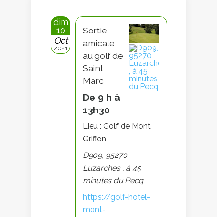
dim
10
Sortie
Oct
amicale
2021
au golf de
Saint
Marc
De 9 h à
13h30
Lieu : Golf de Mont
Griffon
D909, 95270
Luzarches , à 45
minutes du Pecq
https://golf-hotel-
mont-