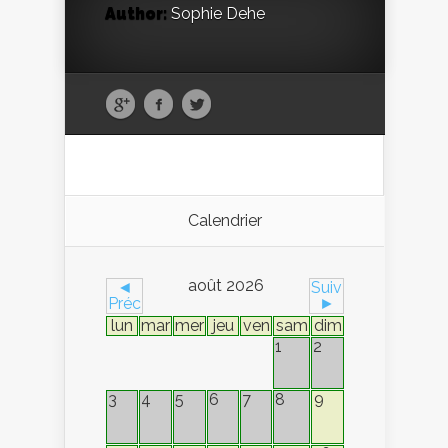
Author:
Sophie Dehe
Calendrier
août 2026
◄
Suiv
Préc
►
lun
mar
mer
jeu
ven
sam
dim
1
2
9
3
4
5
6
7
8