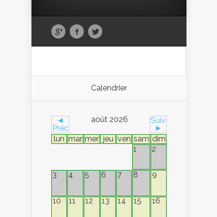
Calendrier
août 2026
◄
Suiv
Préc
►
lun
mar
mer
jeu
ven
sam
dim
1
2
9
3
4
5
6
7
8
10
11
12
13
14
15
16