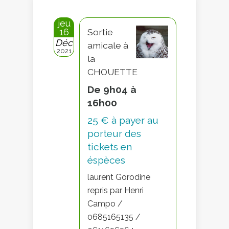
jeu
16
Sortie
Déc
amicale à
2021
la
CHOUETTE
De 9h04 à
16h00
25 € à payer au
porteur des
tickets en
éspèces
laurent Gorodine
repris par Henri
Campo /
0685165135 /