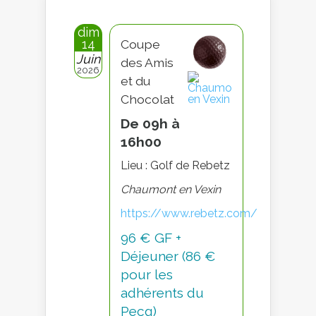
dim
14
Coupe
Juin
des Amis
2026
et du
Chocolat
De 09h à
16h00
Lieu : Golf de Rebetz
Chaumont en Vexin
https://www.rebetz.com/
96 € GF +
Déjeuner (86 €
pour les
adhérents du
Pecq)