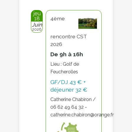
jeu
18
4ème
Juin
2026
rencontre CST
2026
De 9h à 16h
Lieu : Golf de
Feucherolles
GF/DJ 43 € +
déjeuner 32 €
Catherine Chabiron /
06 62 49 64 32 -
catherine.chabiron@orange.fr