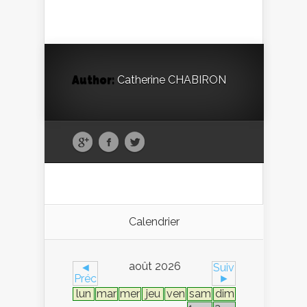
Author:
Catherine CHABIRON
Calendrier
août 2026
◄
Suiv
Préc
►
lun
mar
mer
jeu
ven
sam
dim