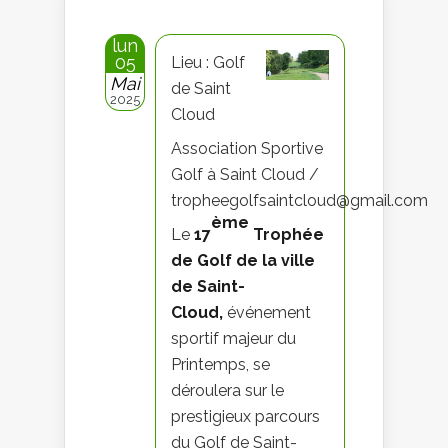
lun
05
Lieu : Golf
Mai
de Saint
2025
Cloud
Association Sportive
Golf à Saint Cloud /
tropheegolfsaintcloud@gmail.com
ème
Le
17
Trophée
de Golf de la ville
de Saint-
Cloud,
événement
sportif majeur du
Printemps, se
déroulera sur le
prestigieux parcours
du Golf de Saint-