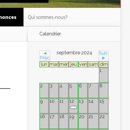
nonces
Qui sommes-nous?
Calendrier
septembre 2024
◄
Suiv
Préc
►
lun
mar
mer
jeu
ven
sam
dim
1
2
3
4
5
6
7
8
9
10
11
12
13
14
15
16
17
18
19
20
21
22