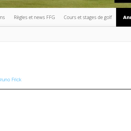
ons
Règles et news FFG
Cours et stages de golf
An
runo Frick