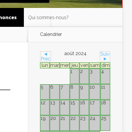
nonces
Qui sommes-nous?
Calendrier
août 2024
◄
Suiv
Préc
►
lun
mar
mer
jeu
ven
sam
dim
1
2
3
4
5
6
7
8
9
10
11
12
13
14
15
16
17
18
19
20
21
22
23
24
25