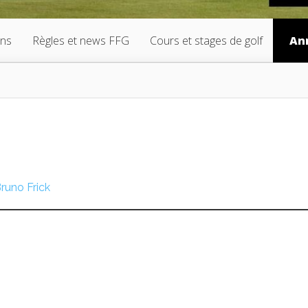
ons
Règles et news FFG
Cours et stages de golf
An
runo Frick