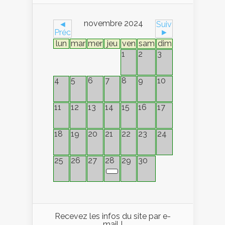
novembre 2024
◄
Suiv
Préc
►
lun
mar
mer
jeu
ven
sam
dim
1
2
3
4
5
6
7
8
9
10
11
12
13
14
15
16
17
18
19
20
21
22
23
24
25
26
27
28
29
30
Recevez les infos du site par e-
mail !